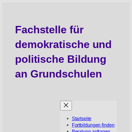
Zum
Inhalt
springen
Fachstelle für
demokratische und
politische Bildung
an Grundschulen
Startseite
Fortbildungen finden
Beratung anfragen