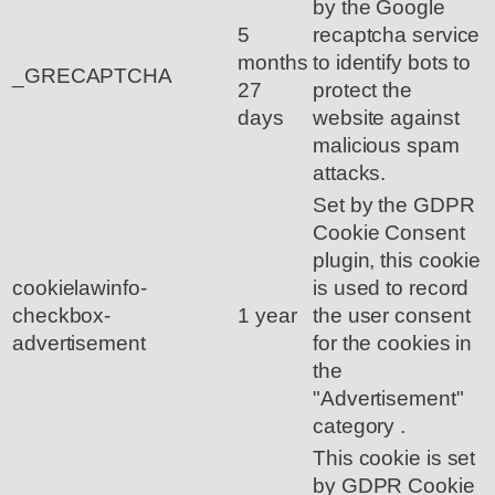
by the Google
5
recaptcha service
months
to identify bots to
_GRECAPTCHA
27
protect the
days
website against
malicious spam
attacks.
Set by the GDPR
Cookie Consent
plugin, this cookie
cookielawinfo-
is used to record
checkbox-
1 year
the user consent
advertisement
for the cookies in
the
"Advertisement"
category .
This cookie is set
by GDPR Cookie