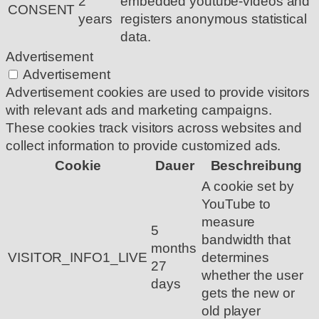
2
embedded youtube-videos and
CONSENT
years
registers anonymous statistical
data.
Advertisement
Advertisement
Advertisement cookies are used to provide visitors
with relevant ads and marketing campaigns.
These cookies track visitors across websites and
collect information to provide customized ads.
Cookie
Dauer
Beschreibung
A cookie set by
YouTube to
measure
5
bandwidth that
months
VISITOR_INFO1_LIVE
determines
27
whether the user
days
gets the new or
old player