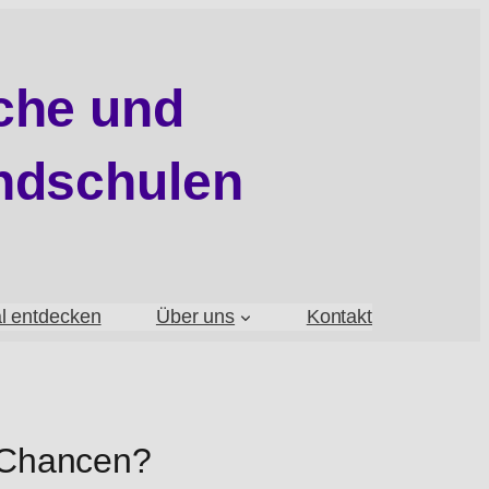
sche und
undschulen
al entdecken
Über uns
Kontakt
e Chancen?