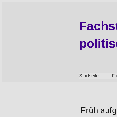
Zum
Inhalt
springen
Fachst
politi
Startseite
Fo
Früh aufg